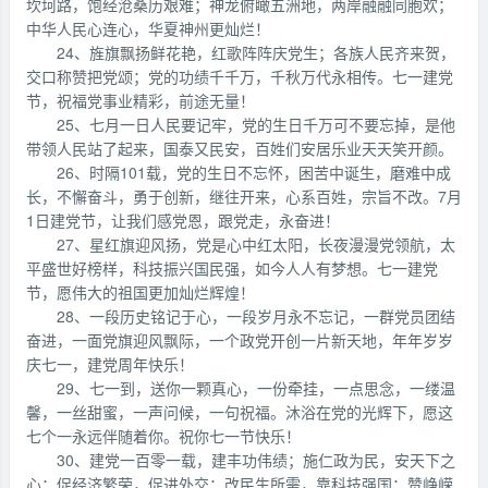
坎坷路，饱经沧桑历艰难；神龙俯瞰五洲地，两岸融融同胞欢；
中华人民心连心，华夏神州更灿烂！
24、旌旗飘扬鲜花艳，红歌阵阵庆党生；各族人民齐来贺，
交口称赞把党颂；党的功绩千千万，千秋万代永相传。七一建党
节，祝福党事业精彩，前途无量！
25、七月一日人民要记牢，党的生日千万可不要忘掉，是他
带领人民站了起来，国泰又民安，百姓们安居乐业天天笑开颜。
26、时隔101载，党的生日不忘怀，困苦中诞生，磨难中成
长，不懈奋斗，勇于创新，继往开来，心系百姓，宗旨不改。7月
1日建党节，让我们感党恩，跟党走，永奋进！
27、星红旗迎风扬，党是心中红太阳，长夜漫漫党领航，太
平盛世好榜样，科技振兴国民强，如今人人有梦想。七一建党
节，愿伟大的祖国更加灿烂辉煌！
28、一段历史铭记于心，一段岁月永不忘记，一群党员团结
奋进，一面党旗迎风飘际，一个政党开创一片新天地，年年岁岁
庆七一，建党周年快乐！
29、七一到，送你一颗真心，一份牵挂，一点思念，一缕温
馨，一丝甜蜜，一声问候，一句祝福。沐浴在党的光辉下，愿这
七个一永远伴随着你。祝你七一节快乐！
30、建党一百零一载，建丰功伟绩；施仁政为民，安天下之
心；促经济繁荣，促进外交；改民生所需，靠科技强国；赞峥嵘