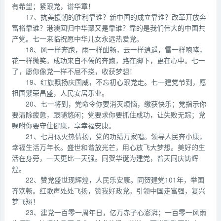
有希望；紧跟党，谱华章！
17、抗美援朝的胜利靠谁？新中国的成立靠谁？改革开放奔
富裕靠谁？港澳回归中华聚又是靠谁？靠的是我们伟大的中国共
产党。七一来临祝愿中华儿女永远热爱党。
18、风一样奔跑，雨一样酣畅，云一样逍遥，雷一样咆哮，
花一样微笑。成功来自不倦的奔跑，路在脚下，更在心中。七一
了，愿你像党一样不屈不挠，收获梦想！
19、红旗飘扬庆国威，不忘初心跟党走。七一建党节到，愿
祖国繁荣昌盛，人民安居乐业。
20、七一将到，党命令你要消灭烦恼，缴获快乐；党指示你
要清除疲惫，跟随悠闲；党要求你要抓住成功，让失败无踪；党
嘱咐你要守住健康，享幸福安康。
21、七月似火热情扬，党的功绩万家唱。领导人民奔小康，
幸福生活万年长。盛世和谐放光芒，用心放飞大梦想。美好的生
活在身旁，一天更比一天强。同贺华诞为建党，普天同庆铸辉
煌。
22、赞党盛世现辉煌，人民乐安康。同贺建党101年，举国
齐欢畅。红歌声处处飞扬，赞我好政党。引领中国走富强，复兴
梦飞翔！
23、建党一百零一周年日，亿万赤子心澎湃；一百零一风雨