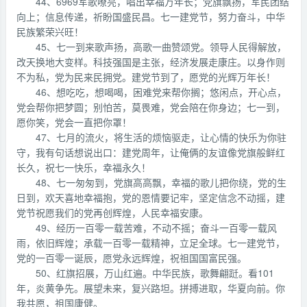
44、6969军歌嘹亮，唱出幸福万年长；党旗飘扬，军民团结
向上；信息传递，祈盼国盛民昌。七一建党节，努力奋斗，中华
民族繁荣兴旺！
45、七一到来歌声扬，高歌一曲赞颂党。领导人民得解放，
改天换地大变样。科技强国是主张，经济发展走康庄。以身作则
不为私，党为民来民拥党。建党节到了，愿党的光辉万年长！
46、想吃吃，想喝喝，困难党来帮你搁；悠闲点，开心点，
党会帮你把梦圆；别怕苦，莫畏难，党会陪在你身边；七一到，
愿你笑，党会一直把你罩！
47、七月的流火，将生活的烦恼驱走，让心情的快乐为你驻
守，我有句话想说出口：建党周年，让俺俩的友谊像党旗般鲜红
长久，祝七一快乐，幸福永久！
48、七一匆匆到，党旗高高飘，幸福的歌儿把你绕，党的生
日到，欢天喜地幸福抱，党的恩情要记牢，坚定信念不动摇，建
党节祝愿我们的党再创辉煌，人民幸福安康。
49、经历一百零一载苦难，不动不摇；奋斗一百零一载风
雨，依旧辉煌；承载一百零一载精神，立足全球。七一建党节，
党的一百零一诞辰，愿党永远辉煌，祝祖国国富民强。
50、红旗招展，万山红遍。中华民族，歌舞翩跹。看101
年，炎黄争先。展望未来，复兴路坦。拼搏进取，华夏向前。你
我共愿，祖国康健。