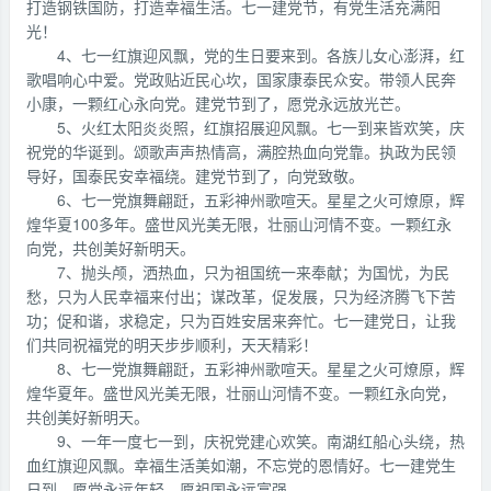
打造钢铁国防，打造幸福生活。七一建党节，有党生活充满阳
光！
4、七一红旗迎风飘，党的生日要来到。各族儿女心澎湃，红
歌唱响心中爱。党政贴近民心坎，国家康泰民众安。带领人民奔
小康，一颗红心永向党。建党节到了，愿党永远放光芒。
5、火红太阳炎炎照，红旗招展迎风飘。七一到来皆欢笑，庆
祝党的华诞到。颂歌声声热情高，满腔热血向党靠。执政为民领
导好，国泰民安幸福绕。建党节到了，向党致敬。
6、七一党旗舞翩跹，五彩神州歌喧天。星星之火可燎原，辉
煌华夏100多年。盛世风光美无限，壮丽山河情不变。一颗红永
向党，共创美好新明天。
7、抛头颅，洒热血，只为祖国统一来奉献；为国忧，为民
愁，只为人民幸福来付出；谋改革，促发展，只为经济腾飞下苦
功；促和谐，求稳定，只为百姓安居来奔忙。七一建党日，让我
们共同祝福党的明天步步顺利，天天精彩！
8、七一党旗舞翩跹，五彩神州歌喧天。星星之火可燎原，辉
煌华夏年。盛世风光美无限，壮丽山河情不变。一颗红永向党，
共创美好新明天。
9、一年一度七一到，庆祝党建心欢笑。南湖红船心头绕，热
血红旗迎风飘。幸福生活美如潮，不忘党的恩情好。七一建党生
日到，愿党永远年轻，愿祖国永远富强。