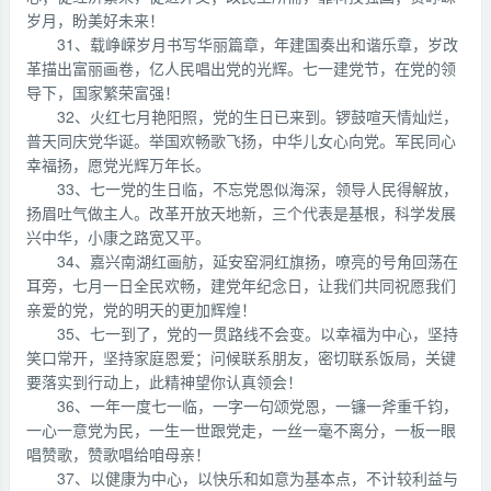
岁月，盼美好未来！
31、载峥嵘岁月书写华丽篇章，年建国奏出和谐乐章，岁改
革描出富丽画卷，亿人民唱出党的光辉。七一建党节，在党的领
导下，国家繁荣富强！
32、火红七月艳阳照，党的生日已来到。锣鼓喧天情灿烂，
普天同庆党华诞。举国欢畅歌飞扬，中华儿女心向党。军民同心
幸福扬，愿党光辉万年长。
33、七一党的生日临，不忘党恩似海深，领导人民得解放，
扬眉吐气做主人。改革开放天地新，三个代表是基根，科学发展
兴中华，小康之路宽又平。
34、嘉兴南湖红画舫，延安窑洞红旗扬，嘹亮的号角回荡在
耳旁，七月一日全民欢畅，建党年纪念日，让我们共同祝愿我们
亲爱的党，党的明天的更加辉煌！
35、七一到了，党的一贯路线不会变。以幸福为中心，坚持
笑口常开，坚持家庭恩爱；问候联系朋友，密切联系饭局，关键
要落实到行动上，此精神望你认真领会！
36、一年一度七一临，一字一句颂党恩，一镰一斧重千钧，
一心一意党为民，一生一世跟党走，一丝一毫不离分，一板一眼
唱赞歌，赞歌唱给咱母亲！
37、以健康为中心，以快乐和如意为基本点，不计较利益与