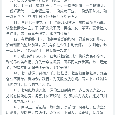
10、七一到，愿你拥有七个一，一份快乐情，一个健康身，
一份好运气，一生幸福生活，一份成功事业，一份悠闲时光，和
一颗爱党心，党的生日祝你快乐！祝党更强大！
11、喜迎七一建党节，仰望镰刀和铁锤。想想革命老前辈，
谈谈激情火与血。革命薪火永不灭，英雄儿女一辈辈。豪情壮志
创伟业，盛世永嘉无限美。建党节快乐！
12、在党的指引下，我高举着爱的旗帜，冒着思念的炮火，
沿着甜蜜的道路前进，只为与你在今生胜利会师，白头到老。七
一建党日，拉起你的手，爱党就一起走！
13、镰刀锤子定天下，红色政权始建成；执政为民不忘本，
鞠躬尽瘁美名扬；身先士卒谋发展，国泰民安步步高。七一建党
节，祝福党的前途光明无限，美好无限！
14、七一建党，感慨万千。忆往昔，救国救民挽狂澜，艰苦
创业不简单。看如今，践行，为民服务放心间。展未来，经济腾
飞国力壮，民心向党斗志坚。
15、七月红旗迎风扬，党的生日到身旁。赤日炎炎光芒亮，
党的恩情满心房。各族儿女齐欢畅，党的功绩万古芳。建党节到
了，愿党永远年轻。
16、南湖上，党起航；旗帜鲜，勇前闯；风暴狂，信念坚；
历沧桑，见曙光；东方红，歌飞扬；中国人，挺脊梁；党领航，