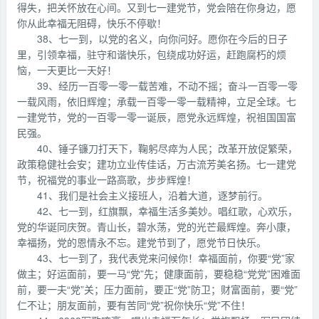
得失，把关怀放在心间。又到七一建党节，党会陪在你身边，愿
你从此幸福无阻碍，快乐不停歇！
38、七一到，以党的名义，向你问好。愿你在今后的日子
里，引领幸福，驻守和谐快乐，包绕成功好运，赶跑腐朽的烦
恼，一天更比一天好！
39、经历一百零一零一载苦难，不动不摇；奋斗一百零一零
一载风雨，依旧辉煌；承载一百零一零一载精神，立足全球。七
一建党节，党的一百零一零一诞辰，愿党永远辉煌，祝祖国国富
民强。
40、锤子镰刀打天下，鞠躬尽瘁为人民；改革开放促繁荣，
政策稳健社会安；建功立业传佳话，万古流芳美名扬。七一建党
节，祝福党的事业一路高歌，步步辉煌！
41、我们是社会主义接班人，沿着大道，逐梦前行。
42、七一到，红旗飘，幸福生活多美妙。唱红歌，心欢乐，
党的华诞同庆贺。青山长，碧水荡，党的光芒最辉煌。奔小康，
幸福扬，党的恩情永不忘。建党节到了，愿党节日快乐。
43、七一到了，我代表党来问候你！幸福面前，你要“党”家
做主；好运面前，要一马“党”先；健康面前，要稳稳“党党”困难面
前，要一夫“党”关；压力面前，要正“党”防卫；财富面前，要“党”
仁不让；朋友面前，要有苦同“党”祝你快乐“党”不住！