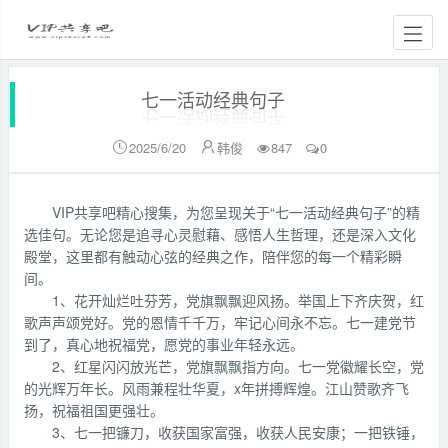
七一活动经典句子
2025/6/20
韩俊
847
0


VIP共享吧精心搜集，为您呈现关于“七一活动经典句子”的精
选佳句。无论您是追寻心灵慰藉、感悟人生哲理，还是深入文化
殿堂，这里都有触动心弦的经典之作，陪伴您的每一个精彩瞬
间。
1、花开灿烂吐芬芳，党旗飘飘迎风扬。举国上下齐庆贺，红
歌声声颂党好。党的恩情千千万，牢记心间永不忘。七一建党节
到了，真心地祝福党，愿党的事业年轻永远。
2、红星闪闪放光芒，党旗飘飘指方向。七一党徽耀长空，党
的光辉万年长。风雨兼程壮华夏，x年拼搏辉煌。江山赞歌齐飞
扬，祝福祖国更强壮。
3、七一把镰刀，收获国家富强，收获人民安康；一把铁锤，