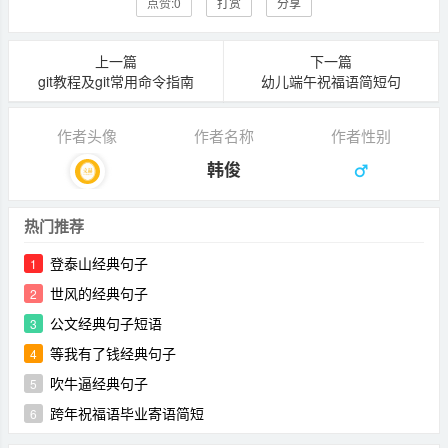
点赞:
0
打赏
分享
上一篇
下一篇
git教程及git常用命令指南
幼儿端午祝福语简短句
作者头像
作者名称
作者性别
韩俊
热门推荐
登泰山经典句子
1
世风的经典句子
2
公文经典句子短语
3
等我有了钱经典句子
4
吹牛逼经典句子
5
跨年祝福语毕业寄语简短
6