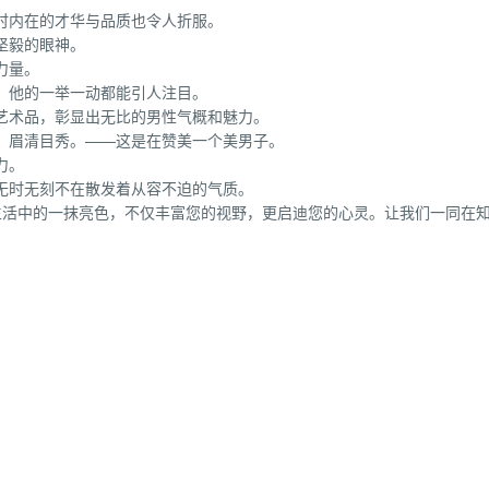
时内在的才华与品质也令人折服。
坚毅的眼神。
力量。
，他的一举一动都能引人注目。
艺术品，彰显出无比的男性气概和魅力。
，眉清目秀。——这是在赞美一个美男子。
力。
无时无刻不在散发着从容不迫的气质。
生活中的一抹亮色，不仅丰富您的视野，更启迪您的心灵。让我们一同在
。