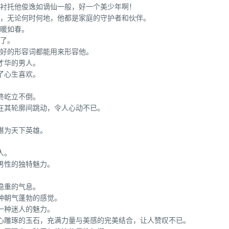
却衬托他俊逸如谪仙一般，好一个美少年啊！
神，无论何时何地，他都是家庭的守护者和伙伴。
温暖如春。
不了。
美好的形容词都能用来形容他。
才华的男人。
了心生喜欢。
终屹立不倒。
在其轮廓间跳动，令人心动不已。
。
堪为天下英雄。
人。
男性的独特魅力。
。
稳重的气息。
种朝气蓬勃的感觉。
一种迷人的魅力。
精心雕琢的玉石，充满力量与美感的完美结合，让人赞叹不已。