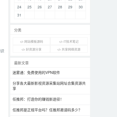
24
25
26
27
28
29
30
31
分类
网站模板源码
IT技术笔记
好资源分享
共享网络资源
知识
最新文章
迷雾通：免费使用的VPN软件
分享各大最新影视资源采集站网址合集资源共
享
任推邦：打造你的赚钱新途径！
任推邦是正规平台吗？任推邦邀请码多少？