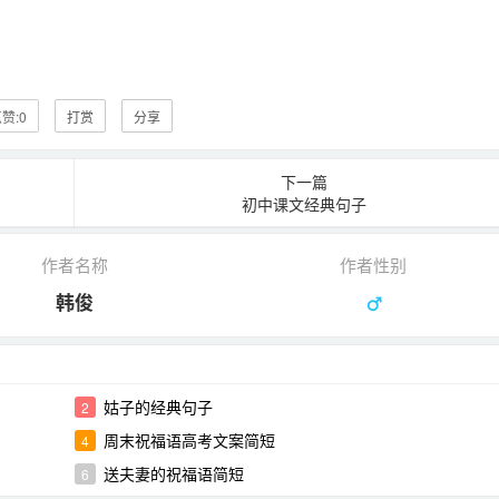
赞:
0
打赏
分享
下一篇
初中课文经典句子
作者名称
作者性别
韩俊
姑子的经典句子
2
周末祝福语高考文案简短
4
送夫妻的祝福语简短
6