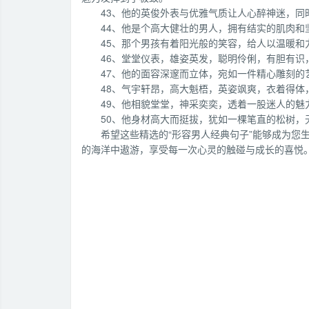
43、他的英俊外表与优雅气质让人心醉神迷，同
44、他是个高大健壮的男人，拥有结实的肌肉和
45、那个男孩有着阳光般的笑容，给人以温暖和
46、堂堂仪表，雄姿英发，聪明伶俐，有胆有识
47、他的面容深邃而立体，宛如一件精心雕刻的
48、气宇轩昂，高大魁梧，英姿飒爽，衣着得体
49、他相貌堂堂，神采奕奕，透着一股迷人的魅
50、他身材高大而挺拔，犹如一棵笔直的松树，
希望这些精选的“形容男人经典句子”能够成为您
的海洋中遨游，享受每一次心灵的触碰与成长的喜悦