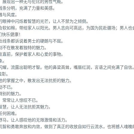
，展现出一种无与伦比的男性气概。
线条分明，充满了力量和美感。
雅与风度。
的眼神中闪烁着智慧的光芒，让人不禁为之倾倒。
也会软如棉，带给家人以阳光。男人志向可高远，为国为民赴疆场；男人也
们快乐健康！
处线条都诉说着男士的硬朗与不屈。
刻不在散发着独特的魅力。
往直前，保护着家人和心爱的事物。
象。
辰闪耀，流露出聪明才智。他的鼻梁高耸，嘴唇红润，言语之间充满了自信
益彰。
他的掌握之中，散发出无法抗拒的魅力。
动不已。
特别的魅力。
，常常让人惊叹不已。
智慧，让人无法抗拒其魅力。
任何困难。
野马，让人感叹他的无限激情和活力。
桑机智和勇敢奔放和内敛，做到了真正的收放自如行云流水，也将撼人魂魄