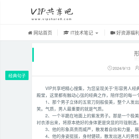
网站首页
IT技术笔记
好资源福
2024/9/13

经典句子
VIP共享吧精心搜集，为您呈现关于“形容男人
殿堂，这里都有触动心弦的经典之作，陪伴您的每一
1、那个男子立体的五官刀刻般俊美，整个人发
笑。气质，男人最重要的就是气质。
2、一个半跪在地面上的紫发男子。那是一个极
衬衣渗出来，将原本绝好的身体更是突显的玲珑剔透
3、他的形象高贵而威严，散发着自信和力量，
4、他的身姿挺拔，身材健硕，散发出迷人的男