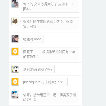
你丫的 文章写得太好了 支持下！！
[F3...
很棒！刚在某网站看到这个，很欣
赏，可惜下...
呃呃呃 oooo
回复了111：根据激活的时间有一年
的有效期！
到2025就到期了吗?
[blockquote]打卡时间：16:...
俊哥，想借用迅雷一用！但需要手机
验证！看...