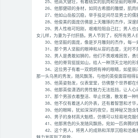
25、他高大健壮，有着结实的肌肉和坚毅的眼神
26、他那健硕的身材，如同古希腊的雕塑，肌肉
27、他如山岳般沉稳，举手投足间尽显男士的儒
28、他俊美的面庞仿佛是上天雕琢的杰作，深邃
29、男人性格可阳刚，艰难险阻自己扛；男人
女儿样，为妻为子付肝肠。男人节到了，祝所有男人
30、他坚毅的面庞，像是岁月雕刻的杰作，每一
31、那个男人坚毅的眼神和从容的态度，无时不
32、男人是勇敢如狮的，他们不畏艰难困苦，勇
33、他的脊背挺拔如山，给人一种顶天立地的形
34、这位男子有着一双炯炯有神的眼睛，如星
那一头乌黑的秀发，随风飘荡，与他的英俊面容相得
35、他英姿勃发，仪表堂堂，仿佛整个世界都在
36、他那英俊潇洒的男性魅力无法抵挡，让人心
37、那个男孩衣着整洁、举止优雅，散发着一种
38、他不仅有着迷人的外表，还有着智慧和才华
39、他的眼眸，犹如深深的夜空，既神秘又饱含
40、男子的身材高大魁梧，仿佛可以轻易地克服
41、他那黑色的头发随风飘扬，宛如一匹奔腾的
42、这个男人，将男人的成熟和浑厚沉稳和沧
魅力发挥到了极致。