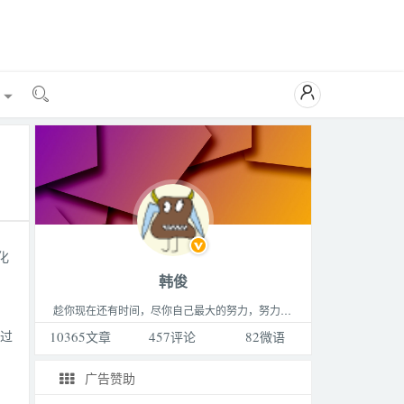

能

化
韩俊
趁你现在还有时间，尽你自己最大的努力，努力做成你最想做的那件事，成为你最想成为的那种人，过着你最想过的那种生活。这个世界永远比你想的要更精彩，不要败给生活。
透过
10365
文章
457
评论
82
微语
广告赞助