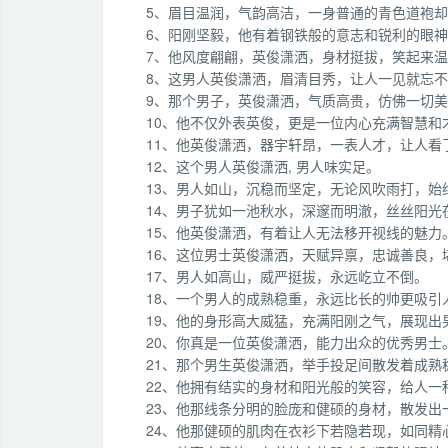
5、眉目温润，气韵高洁，一身普通的青色道袍
6、阳刚坚毅，他有着钢铁般的意志和锐利的眼
7、他风度翩翩，英俊潇洒，身材挺拔，笑起来
8、这男人英俊潇洒，眉清目秀，让人一见就忘
9、那个男子，英俊潇洒，气质高贵，仿佛一切
10、他不仅外表英俊，更是一位内心充满智慧和
11、他英俊潇洒，器宇轩昂，一表人才，让人看
12、这个男人英俊潇洒, 男人味实足。
13、男人如山，沉稳而坚定，无论风吹雨打，始
14、男子犹如一池秋水，深邃而明澈，丝丝阳光
15、他英俊潇洒，有着让人无法移开视线的魅力
16、这位男士英俊潇洒，天赋异禀，忠诚善良，
17、男人如高山，威严挺拔，永远屹立不倒。
18、一个男人的成熟稳重，永远比长的帅更吸引
19、他的身形高大威猛，充满阳刚之气，展现出
20、你真是一位英俊潇洒，能力出众的优秀男士
21、那个男生英俊潇洒，举手投足间散发着成熟
22、他拥有结实的身材和阳光般的笑容，给人一
23、他那线条分明的脸庞和健硕的身材，散发出
24、他那健硕的肌肉在衣衫下若隐若现，如同