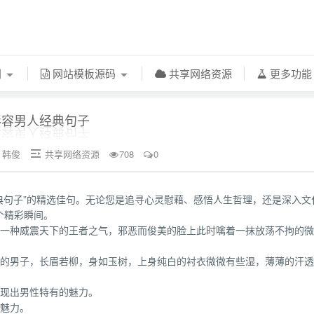
利
网站模板源码
共享网络资源
更多功
形容男人经典句子
韩俊
共享网络资源
708
0


经典句子”的精选佳句。无论您是追寻心灵慰藉、感悟人生哲理，还是深入文
个精彩瞬间。
出一种威震天下的王者之气，邪恶而俊美的脸上此时噙着一抹放荡不拘的微
美的男子，长眉若柳，身如玉树，上身纯白的衬衣微微有些湿，薄薄的汗
。
展现出男性特有的魅力。
性魅力。