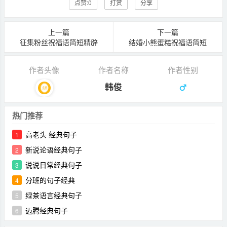
点赞:
0
打赏
分享
上一篇
下一篇
征集粉丝祝福语简短精辟
结婚小熊蛋糕祝福语简短
作者头像
作者名称
作者性别
韩俊
热门推荐
高老头 经典句子
1
新说论语经典句子
2
说说日常经典句子
3
分班的句子经典
4
绿茶语言经典句子
5
迈腾经典句子
6