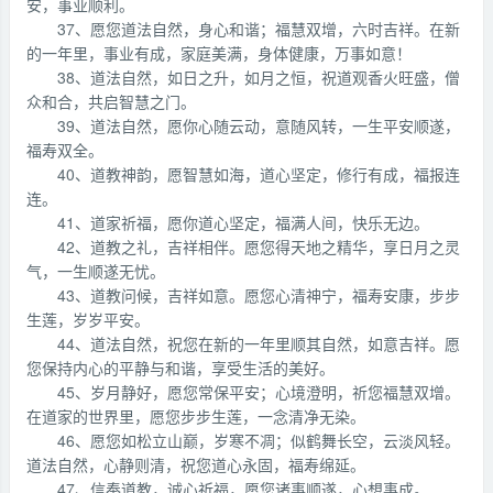
安，事业顺利。
37、愿您道法自然，身心和谐；福慧双增，六时吉祥。在新
的一年里，事业有成，家庭美满，身体健康，万事如意！
38、道法自然，如日之升，如月之恒，祝道观香火旺盛，僧
众和合，共启智慧之门。
39、道法自然，愿你心随云动，意随风转，一生平安顺遂，
福寿双全。
40、道教神韵，愿智慧如海，道心坚定，修行有成，福报连
连。
41、道家祈福，愿你道心坚定，福满人间，快乐无边。
42、道教之礼，吉祥相伴。愿您得天地之精华，享日月之灵
气，一生顺遂无忧。
43、道教问候，吉祥如意。愿您心清神宁，福寿安康，步步
生莲，岁岁平安。
44、道法自然，祝您在新的一年里顺其自然，如意吉祥。愿
您保持内心的平静与和谐，享受生活的美好。
45、岁月静好，愿您常保平安；心境澄明，祈您福慧双增。
在道家的世界里，愿您步步生莲，一念清净无染。
46、愿您如松立山巅，岁寒不凋；似鹤舞长空，云淡风轻。
道法自然，心静则清，祝您道心永固，福寿绵延。
47、信奉道教，诚心祈福，愿您诸事顺遂，心想事成。