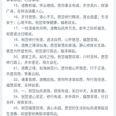
15、道教祈福，祥云缭绕。愿你事业有成，步步高升，财源
广进，吉祥话语暖人心。
16、岁月悠悠，道心不灭。愿您修行精进，道业昌盛；生活
安宁，心境平和。祝您常保健康，福寿双全。
17、一柱清香伴月明，道教仙风传万灵。新年之际祈福至，
祝君道法日精进。
18、祝您修行有道，道法自然，心怀慈悲，福慧双增。
19、道教之理深似海，愿您智慧如泉涌。静心修炼长生路，
慈悲为怀度世间。祝您道行高远，福泽绵延。
20、道家之风，如月之恒。祝您福慧双增，六时吉祥。愿您
修行路上，步步莲花，得大自在。
21、道教之境，如海纳百川。愿你我心怀慈悲，行于正道，
共度风雨，笑看云起。
22、诸事皆顺，道教庇佑。愿你所求皆如愿，所行皆坦途，
福慧双增，吉祥如意。
23、一、祝您仙风道骨，修炼有成，如日中天，永葆青春。
24、祝您道心坚定，修行有成，步步高升，福慧双增，日日
吉祥，夜夜安详。
25、祝您福慧双增，道心永固。愿您的生活如仙风道骨般自
在清雅，如道家经典般深邃高远。