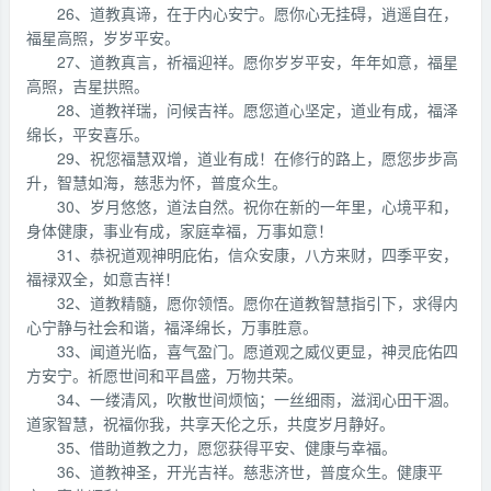
26、道教真谛，在于内心安宁。愿你心无挂碍，逍遥自在，
福星高照，岁岁平安。
27、道教真言，祈福迎祥。愿你岁岁平安，年年如意，福星
高照，吉星拱照。
28、道教祥瑞，问候吉祥。愿您道心坚定，道业有成，福泽
绵长，平安喜乐。
29、祝您福慧双增，道业有成！在修行的路上，愿您步步高
升，智慧如海，慈悲为怀，普度众生。
30、岁月悠悠，道法自然。祝你在新的一年里，心境平和，
身体健康，事业有成，家庭幸福，万事如意！
31、恭祝道观神明庇佑，信众安康，八方来财，四季平安，
福禄双全，如意吉祥！
32、道教精髓，愿你领悟。愿你在道教智慧指引下，求得内
心宁静与社会和谐，福泽绵长，万事胜意。
33、闻道光临，喜气盈门。愿道观之威仪更显，神灵庇佑四
方安宁。祈愿世间和平昌盛，万物共荣。
34、一缕清风，吹散世间烦恼；一丝细雨，滋润心田干涸。
道家智慧，祝福你我，共享天伦之乐，共度岁月静好。
35、借助道教之力，愿您获得平安、健康与幸福。
36、道教神圣，开光吉祥。慈悲济世，普度众生。健康平