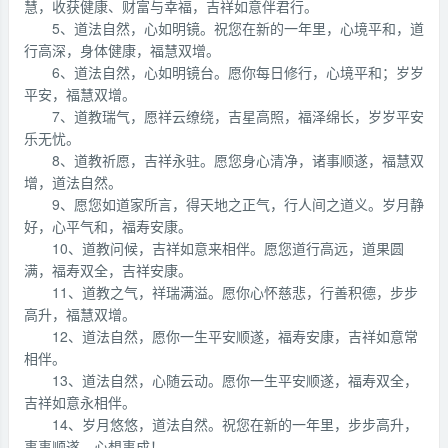
慧，收获健康、财富与幸福，吉祥如意伴君行。
5、道法自然，心如明镜。祝您在新的一年里，心境平和，道
行高深，身体健康，福慧双增。
6、道法自然，心如明镜台。愿你每日修行，心境平和；岁岁
平安，福慧双增。
7、道教瑞气，愿祥云缭绕，吉星高照，福泽绵长，岁岁平安
乐无忧。
8、道教祈愿，吉祥永驻。愿您身心清净，诸事顺遂，福慧双
增，道法自然。
9、愿您如道家所言，得天地之正气，行人间之道义。岁月静
好，心平气和，福寿安康。
10、道教问候，吉祥如意来相伴。愿您道行高远，道果圆
满，福寿双全，吉祥安康。
11、道教之气，祥瑞满溢。愿你心怀慈悲，行善积德，步步
高升，福慧双增。
12、道法自然，愿你一生平安顺遂，福寿安康，吉祥如意常
相伴。
13、道法自然，心随云动。愿你一生平安顺遂，福寿双全，
吉祥如意永相伴。
14、岁月悠悠，道法自然。祝您在新的一年里，步步高升，
事事顺遂，心想事成！