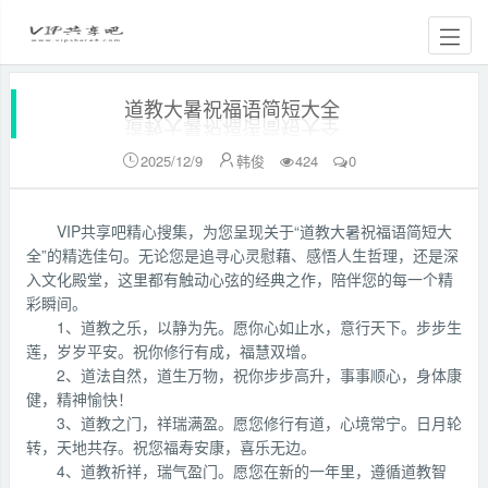
道教大暑祝福语简短大全
2025/12/9
韩俊
424
0


VIP共享吧精心搜集，为您呈现关于“道教大暑祝福语简短大
全”的精选佳句。无论您是追寻心灵慰藉、感悟人生哲理，还是深
入文化殿堂，这里都有触动心弦的经典之作，陪伴您的每一个精
彩瞬间。
1、道教之乐，以静为先。愿你心如止水，意行天下。步步生
莲，岁岁平安。祝你修行有成，福慧双增。
2、道法自然，道生万物，祝你步步高升，事事顺心，身体康
健，精神愉快！
3、道教之门，祥瑞满盈。愿您修行有道，心境常宁。日月轮
转，天地共存。祝您福寿安康，喜乐无边。
4、道教祈祥，瑞气盈门。愿您在新的一年里，遵循道教智