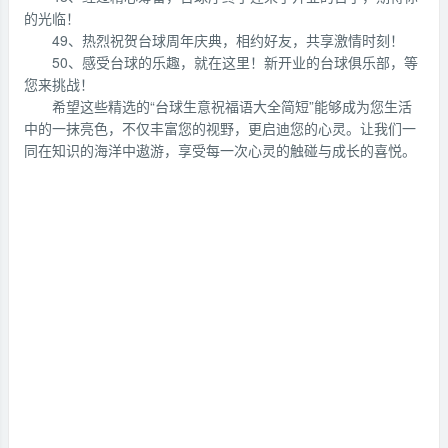
的光临！
49、热烈祝贺台球周年庆典，相约好友，共享激情时刻！
50、感受台球的乐趣，就在这里！新开业的台球俱乐部，等
您来挑战！
希望这些精选的“台球生意祝福语大全简短”能够成为您生活
中的一抹亮色，不仅丰富您的视野，更启迪您的心灵。让我们一
同在知识的海洋中遨游，享受每一次心灵的触碰与成长的喜悦。