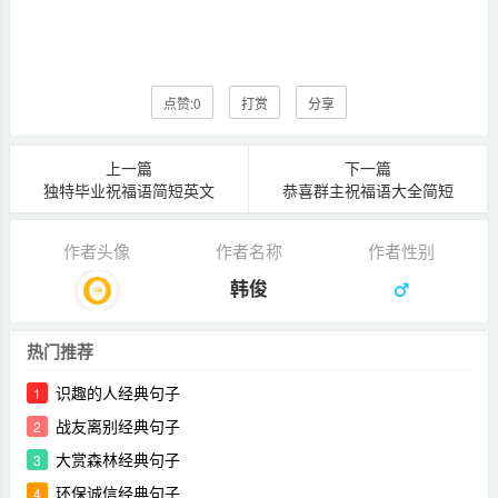
点赞:
0
打赏
分享
上一篇
下一篇
独特毕业祝福语简短英文
恭喜群主祝福语大全简短
作者头像
作者名称
作者性别
韩俊
热门推荐
识趣的人经典句子
1
战友离别经典句子
2
大赏森林经典句子
3
环保诚信经典句子
4