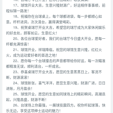
17、球馆开业大吉，生意兴隆财源广，好运相伴事事顺，前
程似锦一路发！
18、祝福你在台球桌上，每个球都进袋，每一步都顺心如
意。杆杆进洞，次次清台，赢得满堂喝彩。
19、祝贺桌球厅开业大吉，希望您的球厅成为大家休闲娱乐
的好去处，顾客如云，生意红火！
20、各位台球爱好者，我们的台球厅今日盛大开业，愿每一
杆都充满惊喜！
21、球馆开业，祥瑞降临，祝您的球馆生意兴隆，红红火
火，成为运动爱好者的首选之地！
22、愿你每一个台球撞击的声音都带给你好运，每一次瞄准
都精准无误，顺利清台，一杆成名。
23、恭喜桌球厅开业大吉，愿您的生意蒸蒸日上，客流不
断，财源滚滚！
24、球馆新张，喜气洋洋，愿您生意兴隆，财源广进，日日
进账，月月盈余！
25、球馆开业，愿您的生意如同球场上的精彩瞬间，高潮迭
起，兴隆昌盛，财源不断！
26、台球场上你最强，一展球技震四方。祝你杆起球落，快
乐无边，享受这项绅士运动的魅力！