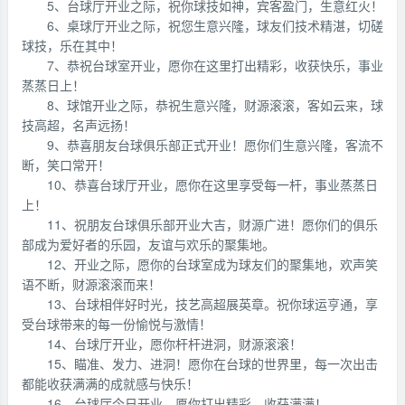
5、台球厅开业之际，祝你球技如神，宾客盈门，生意红火！
6、桌球厅开业之际，祝您生意兴隆，球友们技术精湛，切磋
球技，乐在其中！
7、恭祝台球室开业，愿你在这里打出精彩，收获快乐，事业
蒸蒸日上！
8、球馆开业之际，恭祝生意兴隆，财源滚滚，客如云来，球
技高超，名声远扬！
9、恭喜朋友台球俱乐部正式开业！愿你们生意兴隆，客流不
断，笑口常开！
10、恭喜台球厅开业，愿你在这里享受每一杆，事业蒸蒸日
上！
11、祝朋友台球俱乐部开业大吉，财源广进！愿你们的俱乐
部成为爱好者的乐园，友谊与欢乐的聚集地。
12、开业之际，愿你的台球室成为球友们的聚集地，欢声笑
语不断，财源滚滚而来！
13、台球相伴好时光，技艺高超展英章。祝你球运亨通，享
受台球带来的每一份愉悦与激情！
14、台球厅开业，愿你杆杆进洞，财源滚滚！
15、瞄准、发力、进洞！愿你在台球的世界里，每一次出击
都能收获满满的成就感与快乐！
16、台球厅今日开业，愿你打出精彩，收获满满！