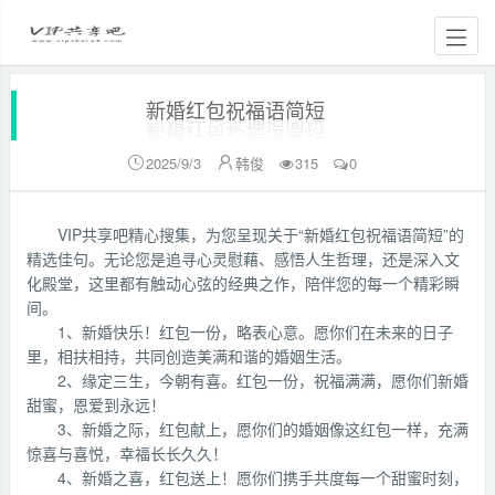
新婚红包祝福语简短
2025/9/3
韩俊
315
0


VIP共享吧精心搜集，为您呈现关于“新婚红包祝福语简短”的
精选佳句。无论您是追寻心灵慰藉、感悟人生哲理，还是深入文
化殿堂，这里都有触动心弦的经典之作，陪伴您的每一个精彩瞬
间。
1、新婚快乐！红包一份，略表心意。愿你们在未来的日子
里，相扶相持，共同创造美满和谐的婚姻生活。
2、缘定三生，今朝有喜。红包一份，祝福满满，愿你们新婚
甜蜜，恩爱到永远！
3、新婚之际，红包献上，愿你们的婚姻像这红包一样，充满
惊喜与喜悦，幸福长长久久！
4、新婚之喜，红包送上！愿你们携手共度每一个甜蜜时刻，