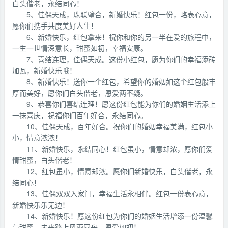
白头偕老，永结同心！
5、佳偶天成，珠联璧合，新婚快乐！红包一份，略表心意，
愿你们携手共度美好人生！
6、新婚快乐，红包拿来！祝你和你的另一半在爱的旅程中，
一生一世情深意长，甜蜜如初，幸福安康。
7、喜结连理，佳偶天成。这份小红包，愿为你们的幸福添砖
加瓦，新婚快乐哦！
8、新婚快乐！送你一个红包，希望你的婚姻如这个红包般丰
厚而美好，愿你们白头偕老，恩爱两不疑。
9、恭喜你们喜结连理！愿这份红包能为你们的婚姻生活添上
一抹喜庆，祝福你们百年好合，永结同心。
10、佳偶天成，百年好合。祝你们的婚姻幸福美满，红包小
小，情意浓浓！
11、新婚快乐，永结同心！红包虽小，情意却浓，愿你们爱
情甜蜜，白头偕老！
12、红包虽小，情意却浓。愿你们新婚快乐，白头偕老，永
结同心！
13、佳偶双双入家门，幸福生活永相伴。红包一份表心意，
新婚快乐乐无边！
14、新婚快乐！愿这份红包为你们的婚姻生活增添一份温馨
与甜蜜，未来路上风雨同舟，恩爱如初！