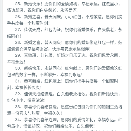
25、新婚快乐！愿你们的爱情如初，幸福永远。红包虽小，
情谊却深，祝你们白头偕老，永浴爱河。
26、新婚之喜，普天同庆。小小红包，不成敬意，愿你们携
手共度每一个甜蜜时刻！
27、佳偶天成，红包为证。祝你们新婚快乐，白头偕老，永
结同心！
28、新婚之喜，普天同庆！愿你们的婚姻像这红包一样，鼓
鼓囊囊充满幸福与财富，快乐与安康永远相伴！
29、喜糖甜，红包暖，新婚之日乐无边。祝你们恩爱永固，
幸福永远！
30、新婚快乐，永结同心！红包献上，愿你们的爱情像这红
包里的数字一样，不断攀升，幸福到永远！
31、恭喜新婚，红包献上！愿你们携手共度每一个甜蜜时
刻，幸福长长久久！
32、佳偶天成结连理，白头偕老永相依。祝你们新婚快乐，
红包小小，情意浓浓！
33、恭喜你们喜结良缘，愿这份红包能为你们的婚姻生活增
添一份喜庆与甜蜜，幸福久久！
34、恭喜你们喜结连理，愿你们的爱情如初，幸福永远。红
包虽小，情谊却深，祝你们新婚快乐，白头偕老！