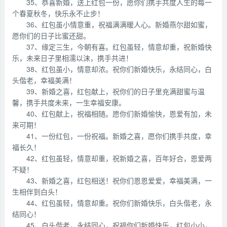
35、恭喜新婚，送上红包一份，愿你们携手共度人生的每一
个春夏秋冬，快乐永不止步！
36、红包虽小情意重，祝福满满暖人心。新婚燕尔甜如蜜，
愿你们的日子比蜜还甜。
37、缘定三生，今朝有喜。红包虽轻，情意却重，祝新婚快
乐，未来日子里相濡以沫，携手共进！
38、红包虽小，情意却浓。祝你们新婚快乐，永结同心，白
头偕老，幸福美满！
39、新婚之喜，红包献上，祝你们的日子里充满甜蜜与温
馨，携手共度未来，一生幸福安康。
40、红包献上，祝福相随。愿你们新婚愉快，恩爱有加，未
来可期！
41、一份红包，一份祝福。新婚之喜，愿你们携手共度，幸
福长久！
42、红包虽轻，情意却重，祝新婚之喜，百年好合，恩爱两
不疑！
43、新婚之喜，红包相送！祝你们恩恩爱爱，幸福美满，一
生相伴到白头！
44、红包虽轻，情意却重。祝你们新婚快乐，白头偕老，永
结同心！
45、白头偕老，永结同心，祝福你们新婚快乐，红包小小，