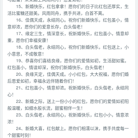
15、新婚快乐，红包拿拿！愿你们的日子比红包还厚实，生
活比蜜糖还甜美。风雨同舟，携手共进，白首不离。
16、佳偶天成，永结同心。祝你们新婚快乐，红包虽小，情
意却浓，愿你们的爱意长存，白头偕老！
17、缘定三生，情深意长，祝新婚快乐，红包虽小，情意却
重，愿你们幸福安康！
18、白头偕老，永结同心，祝你们新婚快乐，红包送上，小
小意思，不成敬意！
19、恭喜你们喜结良缘，愿你们的爱情如初，生活甜如蜜。
红包虽小，情谊却深，祝你们新婚快乐，白头偕老！
20、良缘天定，佳偶天成。小小红包，大大祝福，愿你们婚
后恩爱如初，幸福永远伴随着你们！
21、红包虽小，情意却浓。祝新婚快乐，白头偕老，永结同
心！
22、新婚之际，送上一份小小的红包，愿你们的爱情如初阳
般温暖，如细水般长流，甜蜜相伴一生！
23、白头偕老，永结同心，祝新婚快乐，红包小小，情意浓
浓！
24、新婚大喜，红包献上。愿你们相濡以沫，携手共度每一
个甜蜜时刻！