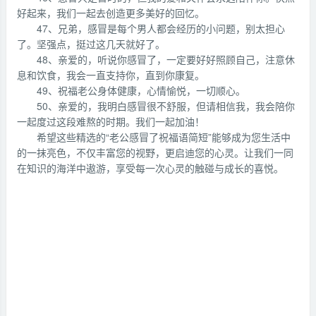
好起来，我们一起去创造更多美好的回忆。
47、兄弟，感冒是每个男人都会经历的小问题，别太担心
了。坚强点，挺过这几天就好了。
48、亲爱的，听说你感冒了，一定要好好照顾自己，注意休
息和饮食，我会一直支持你，直到你康复。
49、祝福老公身体健康，心情愉悦，一切顺心。
50、亲爱的，我明白感冒很不舒服，但请相信我，我会陪你
一起度过这段难熬的时期。我们一起加油！
希望这些精选的“老公感冒了祝福语简短”能够成为您生活中
的一抹亮色，不仅丰富您的视野，更启迪您的心灵。让我们一同
在知识的海洋中遨游，享受每一次心灵的触碰与成长的喜悦。