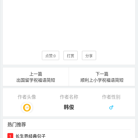
点赞:
0
打赏
分享
上一篇
下一篇
出国留学祝福语简短
顺利上小学祝福语简短
作者头像
作者名称
作者性别
韩俊
热门推荐
长生界经典句子
1