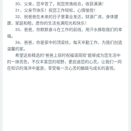
30、父亲，您辛苦了，祝您劳逸结合，收获满满！
31、父亲节快乐！祝您工作轻松，心情愉悦！
32、祝爸爸在未来的日子里事业发达，财源广进，身体健
康，家庭和睦。愿你的生活充满阳光和快乐！
33、爸爸，你默默奋斗在工作的前线，用汗水换取我们的幸
福。
34、爸爸，你是家中的顶梁柱，每天辛勤工作，为我们创造
温馨的家。
希望这些精选的“爸爸上班时祝福语简短”能够成为您生活中
的一抹亮色，不仅丰富您的视野，更启迪您的心灵。让我们一同
在知识的海洋中遨游，享受每一次心灵的触碰与成长的喜悦。