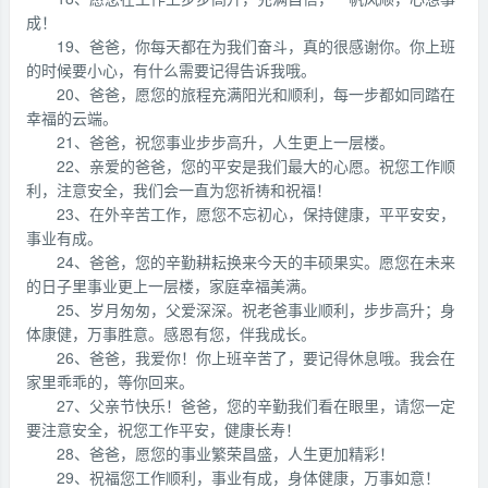
成！
19、爸爸，你每天都在为我们奋斗，真的很感谢你。你上班
的时候要小心，有什么需要记得告诉我哦。
20、爸爸，愿您的旅程充满阳光和顺利，每一步都如同踏在
幸福的云端。
21、爸爸，祝您事业步步高升，人生更上一层楼。
22、亲爱的爸爸，您的平安是我们最大的心愿。祝您工作顺
利，注意安全，我们会一直为您祈祷和祝福！
23、在外辛苦工作，愿您不忘初心，保持健康，平平安安，
事业有成。
24、爸爸，您的辛勤耕耘换来今天的丰硕果实。愿您在未来
的日子里事业更上一层楼，家庭幸福美满。
25、岁月匆匆，父爱深深。祝老爸事业顺利，步步高升；身
体康健，万事胜意。感恩有您，伴我成长。
26、爸爸，我爱你！你上班辛苦了，要记得休息哦。我会在
家里乖乖的，等你回来。
27、父亲节快乐！爸爸，您的辛勤我们看在眼里，请您一定
要注意安全，祝您工作平安，健康长寿！
28、爸爸，愿您的事业繁荣昌盛，人生更加精彩！
29、祝福您工作顺利，事业有成，身体健康，万事如意！