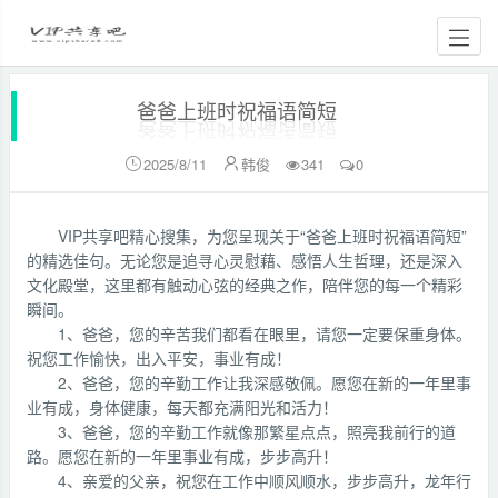
爸爸上班时祝福语简短
2025/8/11
韩俊
341
0


VIP共享吧精心搜集，为您呈现关于“爸爸上班时祝福语简短”
的精选佳句。无论您是追寻心灵慰藉、感悟人生哲理，还是深入
文化殿堂，这里都有触动心弦的经典之作，陪伴您的每一个精彩
瞬间。
1、爸爸，您的辛苦我们都看在眼里，请您一定要保重身体。
祝您工作愉快，出入平安，事业有成！
2、爸爸，您的辛勤工作让我深感敬佩。愿您在新的一年里事
业有成，身体健康，每天都充满阳光和活力！
3、爸爸，您的辛勤工作就像那繁星点点，照亮我前行的道
路。愿您在新的一年里事业有成，步步高升！
4、亲爱的父亲，祝您在工作中顺风顺水，步步高升，龙年行