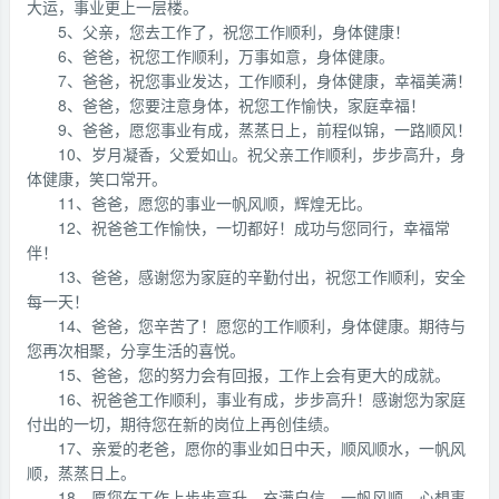
大运，事业更上一层楼。
5、父亲，您去工作了，祝您工作顺利，身体健康！
6、爸爸，祝您工作顺利，万事如意，身体健康。
7、爸爸，祝您事业发达，工作顺利，身体健康，幸福美满！
8、爸爸，您要注意身体，祝您工作愉快，家庭幸福！
9、爸爸，愿您事业有成，蒸蒸日上，前程似锦，一路顺风！
10、岁月凝香，父爱如山。祝父亲工作顺利，步步高升，身
体健康，笑口常开。
11、爸爸，愿您的事业一帆风顺，辉煌无比。
12、祝爸爸工作愉快，一切都好！成功与您同行，幸福常
伴！
13、爸爸，感谢您为家庭的辛勤付出，祝您工作顺利，安全
每一天！
14、爸爸，您辛苦了！愿您的工作顺利，身体健康。期待与
您再次相聚，分享生活的喜悦。
15、爸爸，您的努力会有回报，工作上会有更大的成就。
16、祝爸爸工作顺利，事业有成，步步高升！感谢您为家庭
付出的一切，期待您在新的岗位上再创佳绩。
17、亲爱的老爸，愿你的事业如日中天，顺风顺水，一帆风
顺，蒸蒸日上。
18、愿您在工作上步步高升，充满自信，一帆风顺，心想事