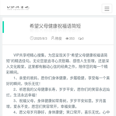
希望父母健康祝福语简短
2025/8/3
韩俊
353
0


VIP共享吧精心搜集，为您呈现关于“希望父母健康祝福语简
短”的精选佳句。无论您是追寻心灵慰藉、感悟人生哲理，还是深
入文化殿堂，这里都有触动心弦的经典之作，陪伴您的每一个精
彩瞬间。
1、亲爱的爸妈，愿你们身体健康，步履稳健，享受每一个美
好的瞬间，快乐无忧！
2、祈愿我的父母健康长寿，岁岁平安，愿你们的笑容永远灿
烂，生活永远幸福！
3、祝福父母，身体健康如常青树，岁岁平安如意。岁月虽
增，爱永不变，愿您们笑容常开，幸福安康。
4、愿父母岁月静好，身体康健；笑口常开，喜乐无忧。心中