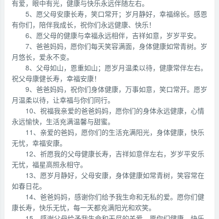
有爱，眼中有光，健康与快乐永远伴随左右。
5、愿父母安康长寿，笑口常开；岁月静好，幸福绵长。感恩
有你们，陪伴我成长，祝你们永远健康、快乐！
6、愿父母的健康与幸福永远相伴，吉祥如意，岁岁平安。
7、爸爸妈妈，愿你们每天笑容满面，身体健康如常青树。岁
月悠长，爱永不变。
8、父母如山，恩重如山；愿岁月温柔以待，健康常伴左右。
祝父母康健长寿，幸福安康！
9、爸爸妈妈，祝你们身体健康，万事如意，笑口常开。愿岁
月温柔以待，让幸福与你们同行。
10、祝福我亲爱的爸爸妈妈，愿你们的身体永远健康，心情
永远愉快，生活充满温馨与甜蜜。
11、亲爱的爸妈，愿你们的生活充满阳光，身体健康，快乐
无忧，幸福安康。
12、祈愿我的父母健康长寿，吉祥如意伴左右，岁岁平安乐
无忧，福星高照永相守。
13、愿岁月静好，父母安康，身体健康如常青树，笑容常在
如春日花。
14、爸爸妈妈，感谢你们给予我生命和无私的爱。愿你们健
康长寿，快乐无忧，每一天都充满阳光和欢笑。
15、感谢父母给予我生命和无尽的关爱，愿你们健康、快乐