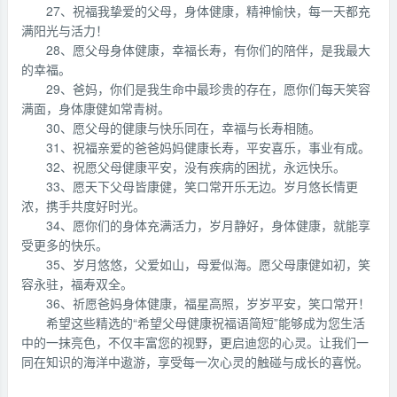
27、祝福我挚爱的父母，身体健康，精神愉快，每一天都充
满阳光与活力！
28、愿父母身体健康，幸福长寿，有你们的陪伴，是我最大
的幸福。
29、爸妈，你们是我生命中最珍贵的存在，愿你们每天笑容
满面，身体康健如常青树。
30、愿父母的健康与快乐同在，幸福与长寿相随。
31、祝福亲爱的爸爸妈妈健康长寿，平安喜乐，事业有成。
32、祝愿父母健康平安，没有疾病的困扰，永远快乐。
33、愿天下父母皆康健，笑口常开乐无边。岁月悠长情更
浓，携手共度好时光。
34、愿你们的身体充满活力，岁月静好，身体健康，就能享
受更多的快乐。
35、岁月悠悠，父爱如山，母爱似海。愿父母康健如初，笑
容永驻，福寿双全。
36、祈愿爸妈身体健康，福星高照，岁岁平安，笑口常开！
希望这些精选的“希望父母健康祝福语简短”能够成为您生活
中的一抹亮色，不仅丰富您的视野，更启迪您的心灵。让我们一
同在知识的海洋中遨游，享受每一次心灵的触碰与成长的喜悦。