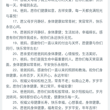
每一天，幸福到永远。
16、爸妈，愿你们健康如意，吉祥安康，每一天都充满阳光
与喜悦！
17、愿父母岁月静好，身体健康如常青树；笑容常开，快乐
永驻心间。
18、愿爸妈岁月静好，身体康健；生活如诗，幸福绵长。感
恩有你们陪伴我成长，祝你们永远快乐无忧。
19、爸妈，感谢你们一直以来的付出与关怀，愿健康与你们
同行，快乐常伴左右！
20、愿亲爱的爸爸妈妈身体康健，心情愉悦，生活美好。
21、爸妈，你们是我生命中最重要的人。愿你们每天笑容满
面，身体健康如常青树，平安快乐永相伴。
22、爸爸妈妈，感谢你们一直以来的照顾和教诲。祝你们身
体健康，长命百岁，天天开心，永远年轻！
23、祝福父母如松柏之茂，常青不老；似南山之寿，岁岁平
安。愿你们身体健康，笑口常开，幸福安康！
24、爸爸妈妈，愿你们如青松般常绿，如夕阳般灿烂。岁月
流转间，保持那份初心与热爱，健康快乐每一天。
25、祝福父母健康长寿，快乐幸福，心想事成，身体健康。
26、愿爸妈身体健康，福寿双全，岁岁平安，年年吉祥！