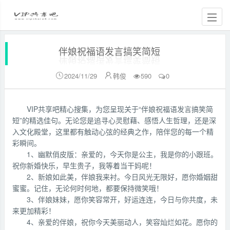
伴娘祝福语发言搞笑简短
2024/11/29
韩俊
590
0


VIP共享吧精心搜集，为您呈现关于“伴娘祝福语发言搞笑简
短”的精选佳句。无论您是追寻心灵慰藉、感悟人生哲理，还是深
入文化殿堂，这里都有触动心弦的经典之作，陪伴您的每一个精
彩瞬间。
1、幽默俏皮版：亲爱的，今天你是公主，我是你的小跟班。
祝你新婚快乐，早生贵子，我等着当干妈呢！
2、新娘如此美，伴娘我来衬。今日风光无限好，愿你婚姻甜
蜜蜜。记住，无论何时何地，都要保持微笑哦！
3、伴娘妹妹，愿你笑容常开，好运连连，今日与你共度，未
来更加精彩！
4、亲爱的伴娘，祝你今天美丽动人，笑容灿烂如花。愿你的