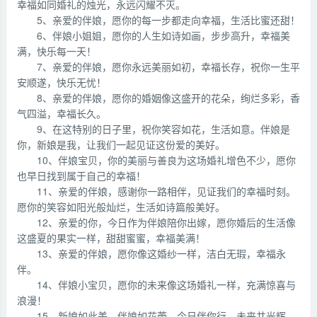
幸福如同婚礼的烛光，永远闪耀不灭。
5、亲爱的伴娘，愿你的每一步都走向幸福，生活比蜜还甜！
6、伴娘小姐姐，愿你的人生如诗如画，步步高升，幸福美
满，快乐每一天！
7、亲爱的伴娘，愿你永远美丽如初，幸福长存，祝你一生平
安顺遂，快乐无忧！
8、亲爱的伴娘，愿你的婚姻像这盛开的花朵，绚烂多彩，香
气四溢，幸福长久。
9、在这特别的日子里，祝你笑容如花，生活如意。伴娘是
你，新娘是我，让我们一起见证这份爱的美好。
10、伴娘宝贝，你的美丽与善良为这场婚礼增色不少，愿你
也早日找到属于自己的幸福！
11、亲爱的伴娘，感谢你一路相伴，见证我们的幸福时刻。
愿你的笑容如阳光般灿烂，生活如诗篇般美好。
12、亲爱的你，今日作为伴娘陪你出嫁，愿你婚后的生活像
这盛夏的果实一样，甜甜蜜蜜，幸福美满！
13、亲爱的伴娘，愿你像这婚纱一样，洁白无瑕，幸福永
伴。
14、伴娘小宝贝，愿你的未来像这场婚礼一样，充满惊喜与
浪漫！
15、新娘如此美，伴娘如花蕾。今日伴你行，未来共光辉。