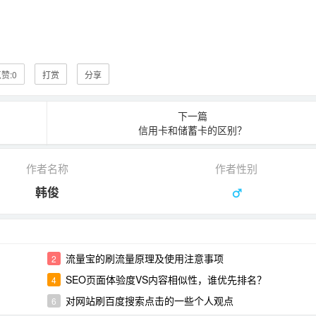
赞:
0
打赏
分享
下一篇
信用卡和储蓄卡的区别？
作者名称
作者性别
韩俊
流量宝的刷流量原理及使用注意事项
2
SEO页面体验度VS内容相似性，谁优先排名？
4
对网站刷百度搜索点击的一些个人观点
6