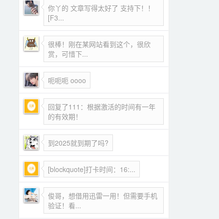
你丫的 文章写得太好了 支持下！！
[F3...
很棒！刚在某网站看到这个，很欣
赏，可惜下...
呃呃呃 oooo
回复了111：根据激活的时间有一年
的有效期！
到2025就到期了吗?
[blockquote]打卡时间：16:...
俊哥，想借用迅雷一用！但需要手机
验证！看...