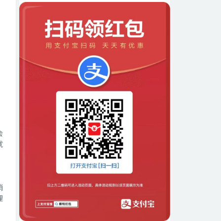
会
就
，
销
理