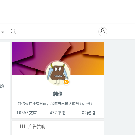

能

么感
韩俊
趁你现在还有时间，尽你自己最大的努力，努力做成你最想做的那件事，成为你最想成为的那种人，过着你最想过的那种生活。这个世界永远比你想的要更精彩，不要败给生活。
10365
文章
457
评论
82
微语
广告赞助