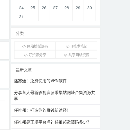
24
25
26
27
28
29
30
31
分类
网站模板源码
IT技术笔记
好资源分享
共享网络资源
最新文章
迷雾通：免费使用的VPN软件
分享各大最新影视资源采集站网址合集资源共
享
任推邦：打造你的赚钱新途径！
任推邦是正规平台吗？任推邦邀请码多少？