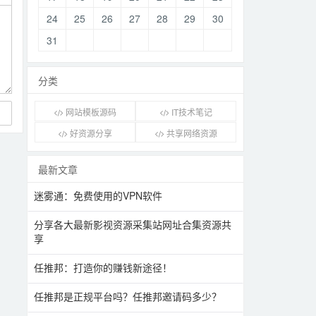
24
25
26
27
28
29
30
31
分类
网站模板源码
IT技术笔记
好资源分享
共享网络资源
最新文章
迷雾通：免费使用的VPN软件
分享各大最新影视资源采集站网址合集资源共
享
任推邦：打造你的赚钱新途径！
任推邦是正规平台吗？任推邦邀请码多少？