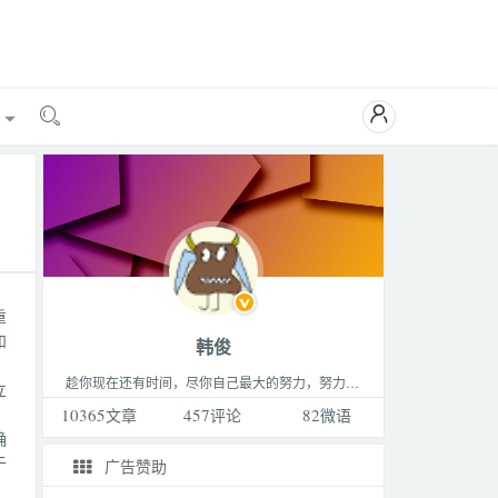

能

重
和
韩俊
趁你现在还有时间，尽你自己最大的努力，努力做成你最想做的那件事，成为你最想成为的那种人，过着你最想过的那种生活。这个世界永远比你想的要更精彩，不要败给生活。
立
10365
文章
457
评论
82
微语
确
于
广告赞助