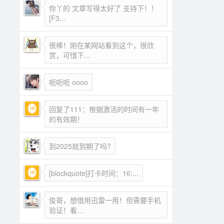
你丫的 文章写得太好了 支持下！！
[F3...
很棒！刚在某网站看到这个，很欣
赏，可惜下...
呃呃呃 oooo
回复了111：根据激活的时间有一年
的有效期！
到2025就到期了吗?
[blockquote]打卡时间：16:...
俊哥，想借用迅雷一用！但需要手机
验证！看...