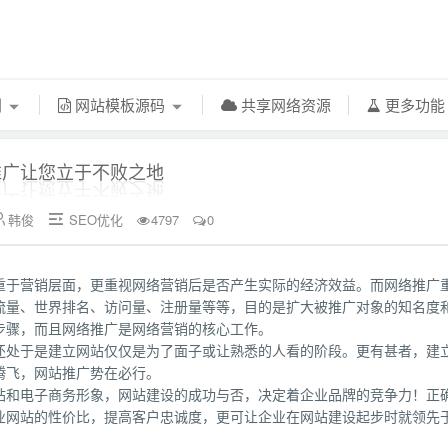
利
网站模板源码
共享网络资源
更多功
推广让您立于不败之地
韩俊
SEO优化
4797
0


重于营销层面，更重视网络营销后是否产生实际的经济效益。而网络推广
流量、世界排名、访问量、注册量等等，目的是扩大被推广对象的知名度
步骤，而且网络推广是网络营销的核心工作。
还处于是建立网站仅仅是为了面子或让熟悉的人看的阶段。更有甚者，建
腾飞，网站推广势在必行。
站和电子商务形象，网站建设的成功与否，决定着企业品牌的竞争力！正
业网站的性价比，提高客户忠诚度，更可让企业在网站建设起步时就领先