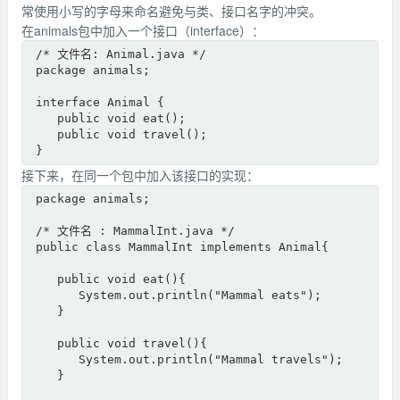
常使用小写的字母来命名避免与类、接口名字的冲突。
在animals包中加入一个接口（interface）：
/* 文件名: Animal.java */

package animals;

interface Animal {

   public void eat();

   public void travel();

}
接下来，在同一个包中加入该接口的实现：
package animals;

/* 文件名 : MammalInt.java */

public class MammalInt implements Animal{

   public void eat(){

      System.out.println("Mammal eats");

   }

   public void travel(){

      System.out.println("Mammal travels");

   } 
