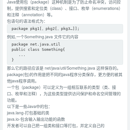
Java使用包（package）这种机制是为了防止命名冲突，访问控
制，提供搜索和定位类（class）、接口、枚举（enumerations）
和注释（annotation）等。
包语句的语法格式为：
package pkg1[．pkg2[．pkg3…]];
例如,一个Something.java 文件它的内容
package net.java.util

public class Something{

   ...

}
那么它的路径应该是 net/java/util/Something.java 这样保存的。
package(包)的作用是把不同的java程序分类保存，更方便的被其
他java程序调用。
一个包（package）可以定义为一组相互联系的类型（类、接
口、枚举和注释），为这些类型提供访问保护和命名空间管理的
功能。
以下是一些Java中的包：
java.lang-打包基础的类
java.io-包含输入输出功能的函数
开发者可以自己把一组类和接口等打包，并定义自己的