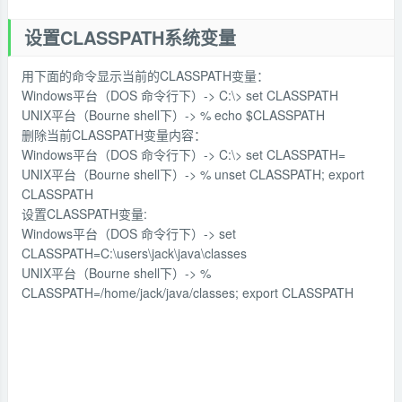
设置CLASSPATH系统变量
用下面的命令显示当前的CLASSPATH变量：
Windows平台（DOS 命令行下）-> C:\> set CLASSPATH
UNIX平台（Bourne shell下）-> % echo $CLASSPATH
删除当前CLASSPATH变量内容：
Windows平台（DOS 命令行下）-> C:\> set CLASSPATH=
UNIX平台（Bourne shell下）-> % unset CLASSPATH; export
CLASSPATH
设置CLASSPATH变量:
Windows平台（DOS 命令行下）-> set
CLASSPATH=C:\users\jack\java\classes
UNIX平台（Bourne shell下）-> %
CLASSPATH=/home/jack/java/classes; export CLASSPATH