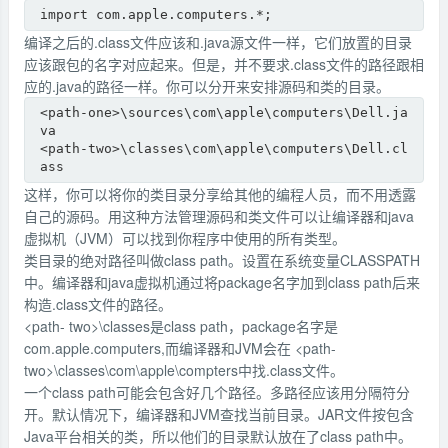
import com.apple.computers.*;
编译之后的.class文件应该和.java源文件一样，它们放置的目录
应该跟包的名字对应起来。但是，并不要求.class文件的路径跟相
应的.java的路径一样。你可以分开来安排源码和类的目录。
<path-one>\sources\com\apple\computers\Dell.ja
va

<path-two>\classes\com\apple\computers\Dell.cl
ass
这样，你可以将你的类目录分享给其他的编程人员，而不用透露
自己的源码。用这种方法管理源码和类文件可以让编译器和java
虚拟机（JVM）可以找到你程序中使用的所有类型。
类目录的绝对路径叫做class path。设置在系统变量CLASSPATH
中。编译器和java虚拟机通过将package名字加到class path后来
构造.class文件的路径。
<path- two>\classes是class path，package名字是
com.apple.computers,而编译器和JVM会在 <path-
two>\classes\com\apple\compters中找.class文件。
一个class path可能会包含好几个路径。多路径应该用分隔符分
开。默认情况下，编译器和JVM查找当前目录。JAR文件按包含
Java平台相关的类，所以他们的目录默认放在了class path中。