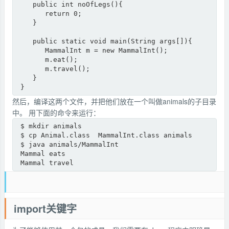
   public int noOfLegs(){

      return 0;

   }

   public static void main(String args[]){

      MammalInt m = new MammalInt();

      m.eat();

      m.travel();

   }

} 
然后，编译这两个文件，并把他们放在一个叫做animals的子目录
中。 用下面的命令来运行：
$ mkdir animals

$ cp Animal.class  MammalInt.class animals

$ java animals/MammalInt

Mammal eats

Mammal travel
import关键字